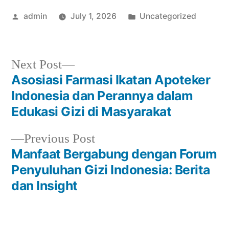
Posted
Posted
admin
July 1, 2026
Uncategorized
by
in
Next
Next Post
post:
Asosiasi Farmasi Ikatan Apoteker
Post
Indonesia dan Perannya dalam
navigation
Edukasi Gizi di Masyarakat
Previous
Previous Post
post:
Manfaat Bergabung dengan Forum
Penyuluhan Gizi Indonesia: Berita
dan Insight