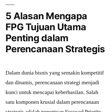
Masyarakat
Tentang
5 Alasan Mengapa
Gizi”
FPG Tujuan Utama
Penting dalam
Perencanaan Strategis
Dalam dunia bisnis yang semakin kompetitif
dan dinamis, perencanaan strategi menjadi
kunci untuk mencapai keberhasilan. Salah
satu komponen krusial dalam perencanaan
strategis adalah penentuan Focused Priority