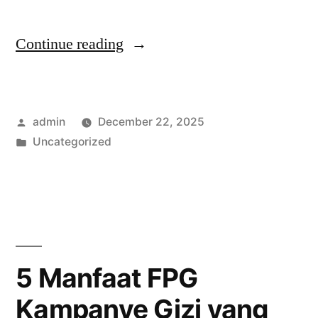
“Mengapa
Continue reading
FPGI
Gizi
Posted
admin
December 22, 2025
Masyarakat
by
Posted
Uncategorized
Penting
in
bagi
Kualitas
Hidup
Kita”
5 Manfaat FPG
Kampanye Gizi yang