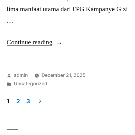
lima manfaat utama dari FPG Kampanye Gizi
…
“5
Continue reading
Manfaat
FPG
Posted
admin
December 21, 2025
Kampanye
by
Posted
Uncategorized
Gizi
in
yang
1
2
3
Posts
Harus
Anda
pagination