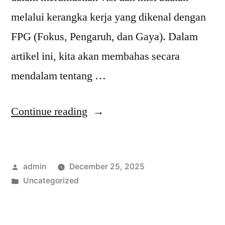
melalui kerangka kerja yang dikenal dengan
FPG (Fokus, Pengaruh, dan Gaya). Dalam
artikel ini, kita akan membahas secara
mendalam tentang …
“Apa
Continue reading
Itu
Visi
Posted
admin
December 25, 2025
Misi
by
Posted
Uncategorized
FPG
in
dan