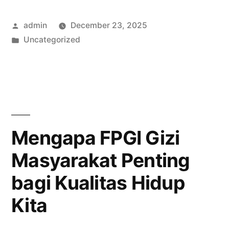
Bergabung
Posted
admin
December 23, 2025
dengan
by
Posted
Uncategorized
Forum
in
Penyuluhan
Gizi
Indonesia”
Mengapa FPGI Gizi
Masyarakat Penting
bagi Kualitas Hidup
Kita