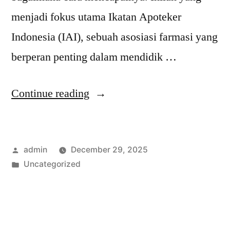
menjadi fokus utama Ikatan Apoteker
Indonesia (IAI), sebuah asosiasi farmasi yang
berperan penting dalam mendidik …
“Bagaimana
Continue reading
Asosiasi
Farmasi
Posted
admin
December 29, 2025
Ikatan
by
Posted
Uncategorized
Apoteker
in
Indonesia
Mendidik