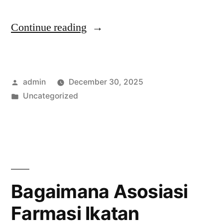
“Strategi
Continue reading
Meningkatkan
Kualitas
Posted
admin
December 30, 2025
Gizi
by
Posted
Uncategorized
melalui
in
FPG
Seminar
Gizi”
Bagaimana Asosiasi
Farmasi Ikatan