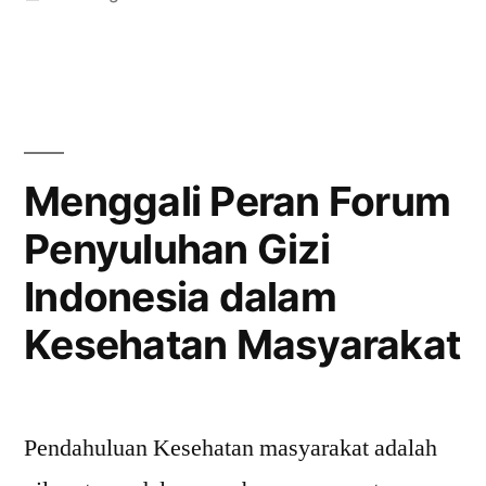
Tujuan
in
Utama
Penting
dalam
Perencanaan
Menggali Peran Forum
Strategis”
Penyuluhan Gizi
Indonesia dalam
Kesehatan Masyarakat
Pendahuluan Kesehatan masyarakat adalah