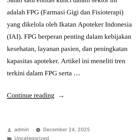
Salah satu entitas kunci dalam sektor ini
adalah FPG (Farmasi Gigi dan Fisioterapi)
yang dikelola oleh Ikatan Apoteker Indonesia
(IAI). FPG berperan penting dalam kebijakan
kesehatan, layanan pasien, dan peningkatan
kapasitas apoteker. Artikel ini meneliti tren
terkini dalam FPG serta …
“Tren
Continue reading
dan
Tantangan
Posted
admin
December 24, 2025
FPG
by
Posted
Uncategorized