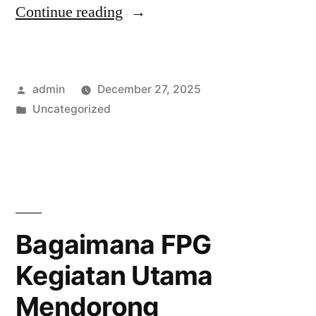
“Menggali
Continue reading
Peran
Forum
Posted
admin
December 27, 2025
Penyuluhan
by
Posted
Uncategorized
Gizi
in
Indonesia
dalam
Kesehatan
Masyarakat”
Bagaimana FPG
Kegiatan Utama
Mendorong