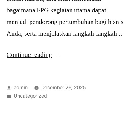
bagaimana FPG kegiatan utama dapat
menjadi pendorong pertumbuhan bagi bisnis
Anda, serta menjelaskan langkah-langkah …
“Bagaimana
Continue reading
FPG
Kegiatan
Posted
admin
December 26, 2025
Utama
by
Posted
Uncategorized
Mendorong
in
Pertumbuhan
Bisnis