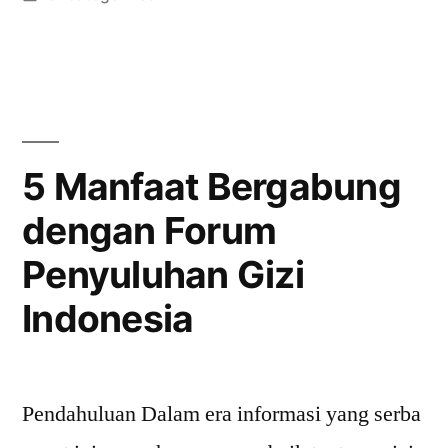
Asosiasi
in
Farmasi
Ikatan
Apoteker
Indonesia”
5 Manfaat Bergabung
dengan Forum
Penyuluhan Gizi
Indonesia
Pendahuluan Dalam era informasi yang serba