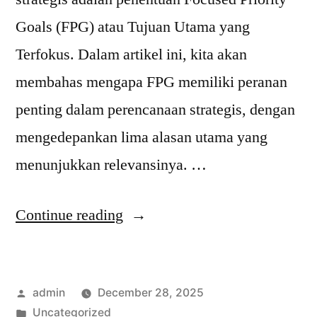
Goals (FPG) atau Tujuan Utama yang
Terfokus. Dalam artikel ini, kita akan
membahas mengapa FPG memiliki peranan
penting dalam perencanaan strategis, dengan
mengedepankan lima alasan utama yang
menunjukkan relevansinya. …
“5
Continue reading
Alasan
Mengapa
Posted
admin
December 28, 2025
FPG
by
Posted
Uncategorized