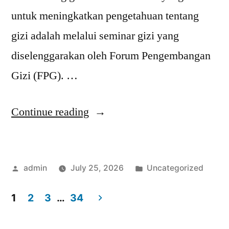
untuk meningkatkan pengetahuan tentang
gizi adalah melalui seminar gizi yang
diselenggarakan oleh Forum Pengembangan
Gizi (FPG). …
“Mengapa
Continue reading
Seminar
Gizi
Posted
Posted
admin
July 25, 2026
Uncategorized
FPG
by
in
Penting
1
2
3
…
34
untuk
Posts