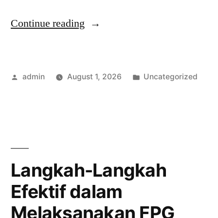
“Cara
Continue reading
Meningkatkan
Kualitas
Posted
Posted
admin
August 1, 2026
Uncategorized
Gizi
by
in
Masyarakat
dengan
FPGI”
Langkah-Langkah
Efektif dalam
Melaksanakan FPG