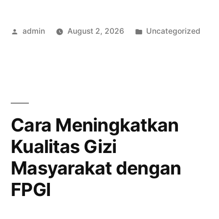
dalam
Posted
Posted
admin
August 2, 2026
Uncategorized
Forum
by
in
Penyuluhan
Gizi
Indonesia:
Apa
Cara Meningkatkan
yang
Kualitas Gizi
Perlu
Masyarakat dengan
Diketahui?”
FPGI