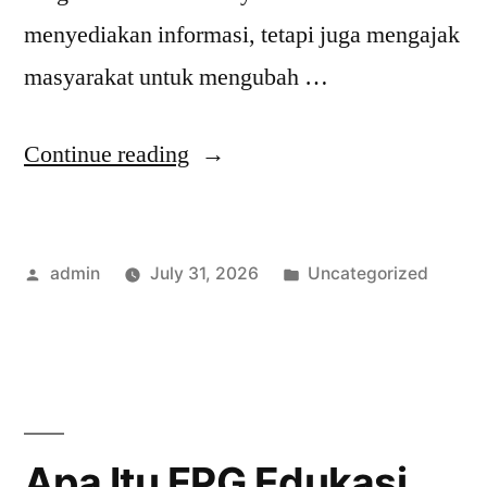
menyediakan informasi, tetapi juga mengajak
masyarakat untuk mengubah …
“Langkah-
Continue reading
Langkah
Efektif
Posted
Posted
admin
July 31, 2026
Uncategorized
dalam
by
in
Melaksanakan
FPG
Kampanye
Gizi”
Apa Itu FPG Edukasi