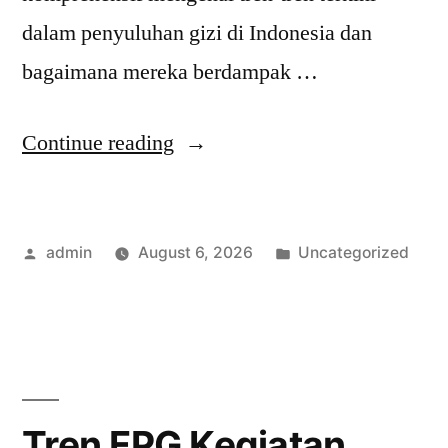
dalam penyuluhan gizi di Indonesia dan
bagaimana mereka berdampak …
“Tren
Continue reading
Terbaru
dalam
Posted
Posted
admin
August 6, 2026
Uncategorized
Penyuluhan
by
in
Gizi
di
Indonesia:
Berita
Tren FPG Kegiatan