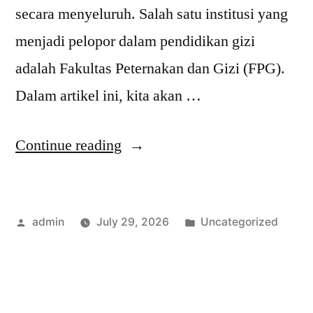
secara menyeluruh. Salah satu institusi yang
menjadi pelopor dalam pendidikan gizi
adalah Fakultas Peternakan dan Gizi (FPG).
Dalam artikel ini, kita akan …
“Tren
Continue reading
Terkini
dalam
Posted
Posted
admin
July 29, 2026
Uncategorized
Seminar
by
in
Gizi
FPG
yang