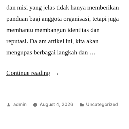
dan misi yang jelas tidak hanya memberikan
panduan bagi anggota organisasi, tetapi juga
membantu membangun identitas dan
reputasi. Dalam artikel ini, kita akan
mengupas berbagai langkah dan …
“Membangun
Continue reading
FPG
Visi
Posted
Posted
admin
August 4, 2026
Uncategorized
Misi
by
in
yang
Kuat: