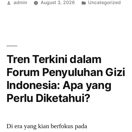
Posted
Posted
admin
August 3, 2026
Uncategorized
FPG
by
in
Asosiasi
Farmasi
Ikatan
Apoteker
Tren Terkini dalam
Indonesia”
Forum Penyuluhan Gizi
Indonesia: Apa yang
Perlu Diketahui?
Di era yang kian berfokus pada