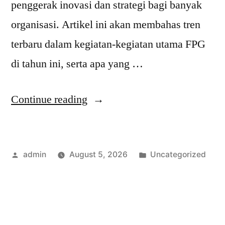
penggerak inovasi dan strategi bagi banyak
organisasi. Artikel ini akan membahas tren
terbaru dalam kegiatan-kegiatan utama FPG
di tahun ini, serta apa yang …
“Tren
Continue reading
FPG
Kegiatan
Posted
Posted
admin
August 5, 2026
Uncategorized
Utama:
by
in
Apa
yang
Harus