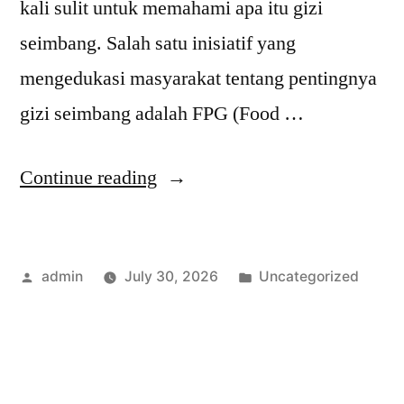
kali sulit untuk memahami apa itu gizi
seimbang. Salah satu inisiatif yang
mengedukasi masyarakat tentang pentingnya
gizi seimbang adalah FPG (Food …
“Apa
Continue reading
Itu
FPG
Posted
Posted
admin
July 30, 2026
Uncategorized
Edukasi
by
in
Gizi
Seimbang?
Temukan