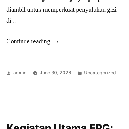
diambil untuk memperkuat penyuluhan gizi
di …
“Manfaat
Continue reading
Bergabung
dengan
Posted
Posted
admin
June 30, 2026
Uncategorized
Forum
by
in
Penyuluhan
Gizi
Indonesia:
Berita
Kegiatan Utama FPG: