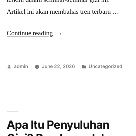
Artikel ini akan membahas tren terbaru …
“Tren
Continue reading
Terbaru
dalam
Posted
Posted
admin
June 22, 2026
Uncategorized
FPG
by
in
Seminar
Gizi
yang
Wajib
Apa Itu Penyuluhan
Diketahui”