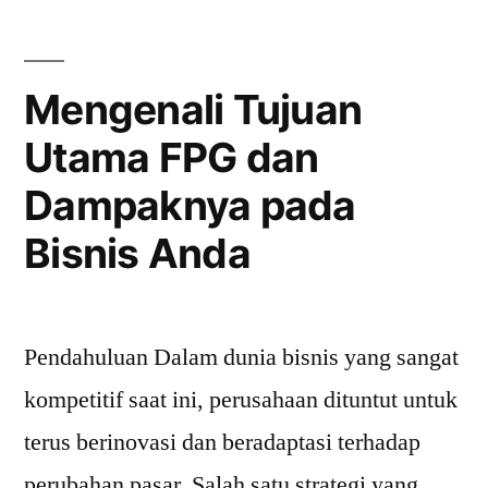
Asosiasi
Farmasi
Mengenali Tujuan
Ikatan
Utama FPG dan
Apoteker
Dampaknya pada
Indonesia”
Bisnis Anda
Pendahuluan Dalam dunia bisnis yang sangat
kompetitif saat ini, perusahaan dituntut untuk
terus berinovasi dan beradaptasi terhadap
perubahan pasar. Salah satu strategi yang