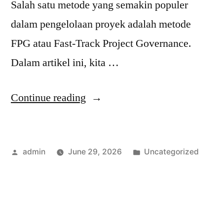
Salah satu metode yang semakin populer
dalam pengelolaan proyek adalah metode
FPG atau Fast-Track Project Governance.
Dalam artikel ini, kita …
“Kegiatan
Continue reading
Utama
FPG:
Posted
Posted
admin
June 29, 2026
Uncategorized
Kunci
by
in
Sukses
dalam
Pengelolaan