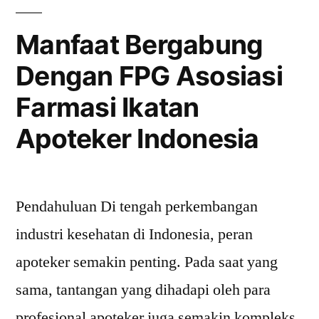
di
Manfaat Bergabung
Era
Dengan FPG Asosiasi
Digital”
Farmasi Ikatan
Apoteker Indonesia
Pendahuluan Di tengah perkembangan
industri kesehatan di Indonesia, peran
apoteker semakin penting. Pada saat yang
sama, tantangan yang dihadapi oleh para
profesional apoteker juga semakin kompleks.