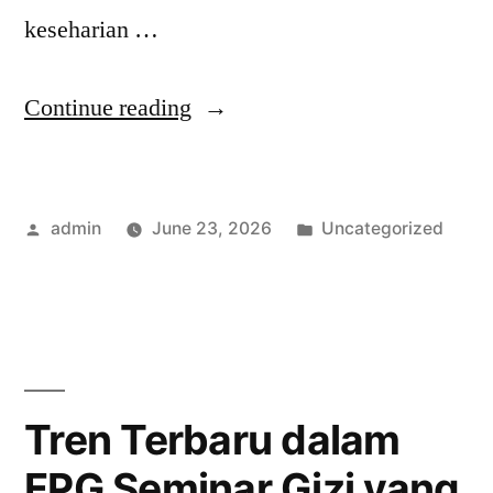
keseharian …
“Tren
Continue reading
Terbaru
dalam
Posted
Posted
admin
June 23, 2026
Uncategorized
FPG
by
in
Edukasi
Gizi
Seimbang
yang
Tren Terbaru dalam
Harus
FPG Seminar Gizi yang