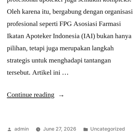
Oleh karena itu, bergabung dengan organisasi
profesional seperti FPG Asosiasi Farmasi
Ikatan Apoteker Indonesia (IAI) bukan hanya
pilihan, tetapi juga merupakan langkah
strategis untuk menghadapi tantangan
tersebut. Artikel ini …
“Manfaat
Continue reading
Bergabung
Dengan
Posted
Posted
admin
June 27, 2026
Uncategorized
FPG
by
in