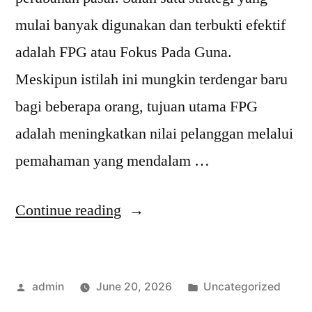
mulai banyak digunakan dan terbukti efektif
adalah FPG atau Fokus Pada Guna.
Meskipun istilah ini mungkin terdengar baru
bagi beberapa orang, tujuan utama FPG
adalah meningkatkan nilai pelanggan melalui
pemahaman yang mendalam …
“Mengenali
Continue reading
Tujuan
Utama
Posted
Posted
admin
June 20, 2026
Uncategorized
FPG
by
in