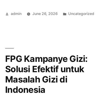
dalam
Posted
Posted
admin
June 26, 2026
Uncategorized
Forum
by
in
Penyuluhan
Gizi
Indonesia
yang
FPG Kampanye Gizi:
Perlu
Solusi Efektif untuk
Diketahui”
Masalah Gizi di
Indonesia