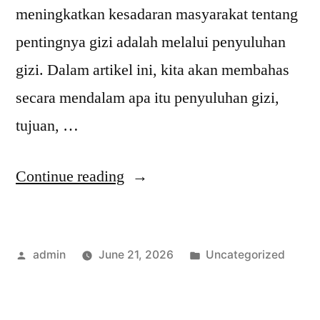
meningkatkan kesadaran masyarakat tentang
pentingnya gizi adalah melalui penyuluhan
gizi. Dalam artikel ini, kita akan membahas
secara mendalam apa itu penyuluhan gizi,
tujuan, …
“Apa
Continue reading
Itu
Penyuluhan
Posted
Posted
admin
June 21, 2026
Uncategorized
Gizi?
by
in
Panduan
oleh