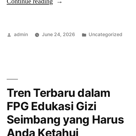
“FPG
Continue reading
Kampanye
Gizi:
Posted
Posted
admin
June 24, 2026
Uncategorized
Solusi
by
in
Efektif
untuk
Masalah
Gizi
Tren Terbaru dalam
di
FPG Edukasi Gizi
Indonesia”
Seimbang yang Harus
Anda Ketahui