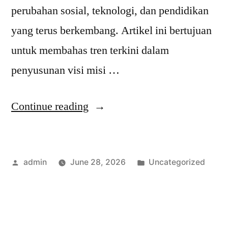
perubahan sosial, teknologi, dan pendidikan
yang terus berkembang. Artikel ini bertujuan
untuk membahas tren terkini dalam
penyusunan visi misi …
“Tren
Continue reading
Terkini
dalam
Posted
Posted
admin
June 28, 2026
Uncategorized
Penyusunan
by
in
Visi
Misi
FPG