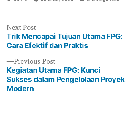
by
in
Next
Next Post
post:
Trik Mencapai Tujuan Utama FPG:
Post
Cara Efektif dan Praktis
navigation
Previous
Previous Post
post:
Kegiatan Utama FPG: Kunci
Sukses dalam Pengelolaan Proyek
Modern