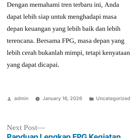
Dengan memahami tren terbaru ini, Anda
dapat lebih siap untuk menghadapi masa
depan keuangan yang lebih baik dan lebih
terencana. Bersama FPG, masa depan yang
lebih cerah bukanlah mimpi, tetapi kenyataan
yang dapat dicapai.
Posted
Posted
admin
January 16, 2026
Uncategorized
by
in
Next
Next Post
post:
Panduan Lengkap FPG Kegiatan