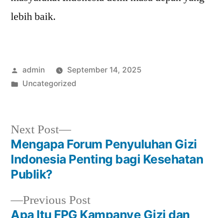
lebih baik.
Posted
admin
September 14, 2025
by
Posted
Uncategorized
in
Next
Next Post
post:
Mengapa Forum Penyuluhan Gizi
Post
Indonesia Penting bagi Kesehatan
navigation
Publik?
Previous
Previous Post
post:
Apa Itu FPG Kampanye Gizi dan