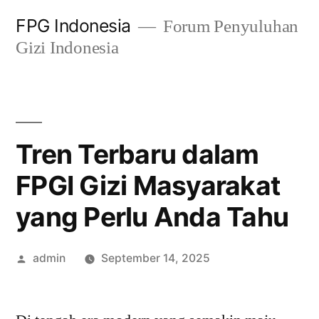
Skip
FPG Indonesia
Forum Penyuluhan
to
Gizi Indonesia
content
Tren Terbaru dalam
FPGI Gizi Masyarakat
yang Perlu Anda Tahu
Posted
admin
September 14, 2025
by