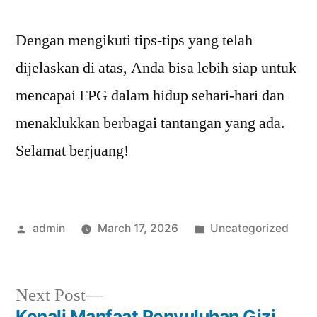
Dengan mengikuti tips-tips yang telah
dijelaskan di atas, Anda bisa lebih siap untuk
mencapai FPG dalam hidup sehari-hari dan
menaklukkan berbagai tantangan yang ada.
Selamat berjuang!
Posted
Posted
admin
March 17, 2026
Uncategorized
by
in
Next
Next Post
post:
Kenali Manfaat Penyuluhan Gizi