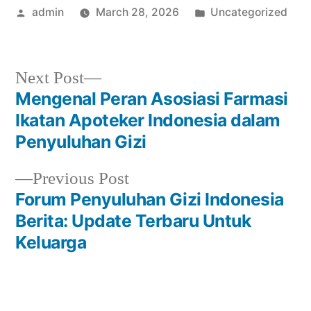
Posted
Posted
admin
March 28, 2026
Uncategorized
by
in
Next
Next Post
post:
Mengenal Peran Asosiasi Farmasi
Post
Ikatan Apoteker Indonesia dalam
navigation
Penyuluhan Gizi
Previous
Previous Post
post:
Forum Penyuluhan Gizi Indonesia
Berita: Update Terbaru Untuk
Keluarga