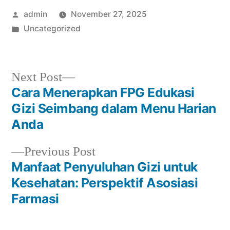
Posted
admin
November 27, 2025
by
Posted
Uncategorized
in
Next
Next Post
post:
Cara Menerapkan FPG Edukasi
Post
Gizi Seimbang dalam Menu Harian
navigation
Anda
Previous
Previous Post
post:
Manfaat Penyuluhan Gizi untuk
Kesehatan: Perspektif Asosiasi
Farmasi