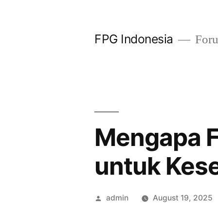
Skip
to
FPG Indonesia
Foru
content
Mengapa F
untuk Kes
Posted
admin
August 19, 2025
by