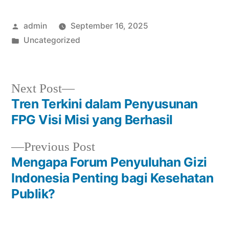
Posted
admin
September 16, 2025
by
Posted
Uncategorized
in
Next
Next Post
post:
Tren Terkini dalam Penyusunan
Post
FPG Visi Misi yang Berhasil
navigation
Previous
Previous Post
post:
Mengapa Forum Penyuluhan Gizi
Indonesia Penting bagi Kesehatan
Publik?