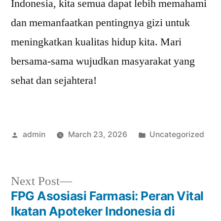
Indonesia, kita semua dapat lebih memahami
dan memanfaatkan pentingnya gizi untuk
meningkatkan kualitas hidup kita. Mari
bersama-sama wujudkan masyarakat yang
sehat dan sejahtera!
Posted
Posted
admin
March 23, 2026
Uncategorized
by
in
Next
Next Post
post:
FPG Asosiasi Farmasi: Peran Vital
Post
Ikatan Apoteker Indonesia di