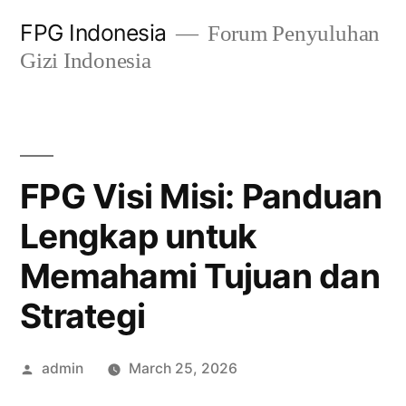
Skip
FPG Indonesia
Forum Penyuluhan
to
Gizi Indonesia
content
FPG Visi Misi: Panduan
Lengkap untuk
Memahami Tujuan dan
Strategi
Posted
admin
March 25, 2026
by