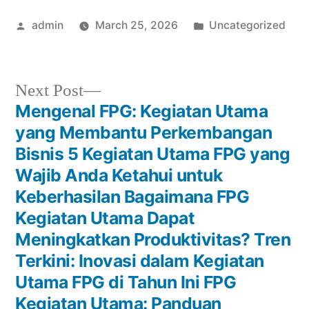
Posted
Posted
admin
March 25, 2026
Uncategorized
by
in
Next
Next Post
post:
Mengenal FPG: Kegiatan Utama
Post
yang Membantu Perkembangan
navigation
Bisnis 5 Kegiatan Utama FPG yang
Wajib Anda Ketahui untuk
Keberhasilan Bagaimana FPG
Kegiatan Utama Dapat
Meningkatkan Produktivitas? Tren
Terkini: Inovasi dalam Kegiatan
Utama FPG di Tahun Ini FPG
Kegiatan Utama: Panduan