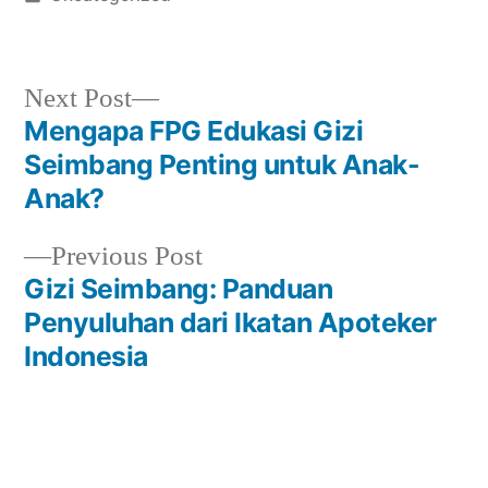
in
Next
Next Post
post:
Mengapa FPG Edukasi Gizi
Post
Seimbang Penting untuk Anak-
navigation
Anak?
Previous
Previous Post
post:
Gizi Seimbang: Panduan
Penyuluhan dari Ikatan Apoteker
Indonesia