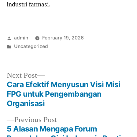
industri farmasi.
Posted
admin
February 19, 2026
by
Posted
Uncategorized
in
Next
Next Post
post:
Cara Efektif Menyusun Visi Misi
Post
FPG untuk Pengembangan
navigation
Organisasi
Previous
Previous Post
post:
5 Alasan Mengapa Forum