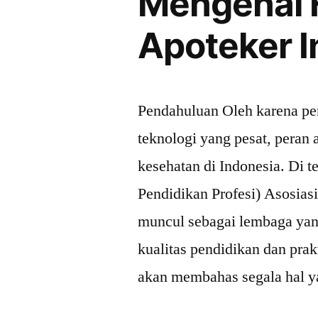
Mengenal F
Organisasi
Apoteker I
Pendahuluan Oleh karena p
teknologi yang pesat, peran
kesehatan di Indonesia. Di 
Pendidikan Profesi) Asosias
muncul sebagai lembaga ya
kualitas pendidikan dan prakt
akan membahas segala hal 