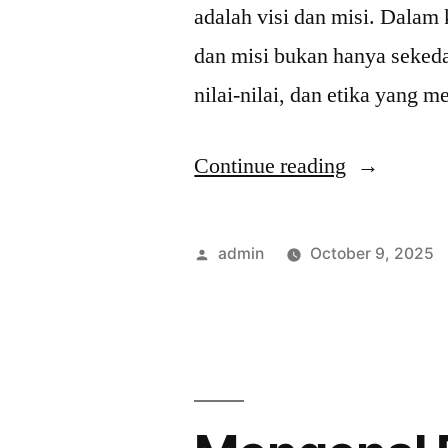
adalah visi dan misi. Dalam
dan misi bukan hanya sekeda
nilai-nilai, dan etika yang 
“Visi
Continue reading
Misi
FPG:
Posted
admin
October 9, 2025
Menjelajah
by
Tujuan
dan
Nilai
Unik