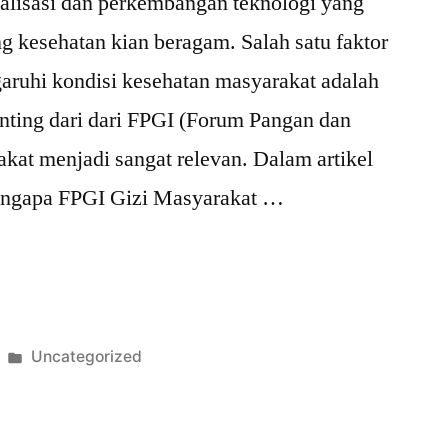
alisasi dan perkembangan teknologi yang
g kesehatan kian beragam. Salah satu faktor
ruhi kondisi kesehatan masyarakat adalah
penting dari dari FPGI (Forum Pangan dan
akat menjadi sangat relevan. Dalam artikel
 mengapa FPGI Gizi Masyarakat …
Posted
Uncategorized
t
in