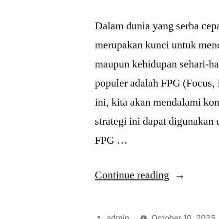
Dalam dunia yang serba cepa
merupakan kunci untuk menca
maupun kehidupan sehari-har
populer adalah FPG (Focus, 
ini, kita akan mendalami k
strategi ini dapat digunakan
FPG …
“FPG
Continue reading
Kegiatan
Utama:
Posted
admin
October 10, 2025