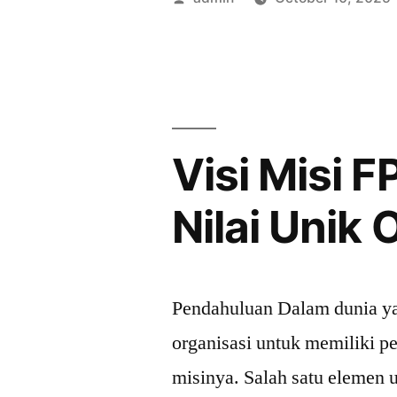
Strategi
by
Efektif
untuk
Meningkat
Visi Misi 
Produktivit
Nilai Unik 
Pendahuluan Dalam dunia yan
organisasi untuk memiliki 
misinya. Salah satu elemen