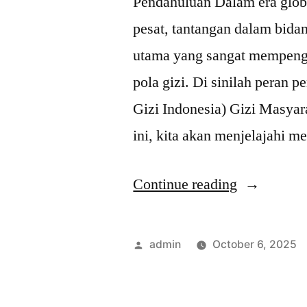
Pendahuluan Dalam era glob
pesat, tantangan dalam bidan
utama yang sangat mempenga
pola gizi. Di sinilah peran 
Gizi Indonesia) Gizi Masyar
ini, kita akan menjelajahi
“Mengapa
Continue reading
FPGI
Gizi
Posted
admin
October 6, 2025
Masyaraka
by
Penting