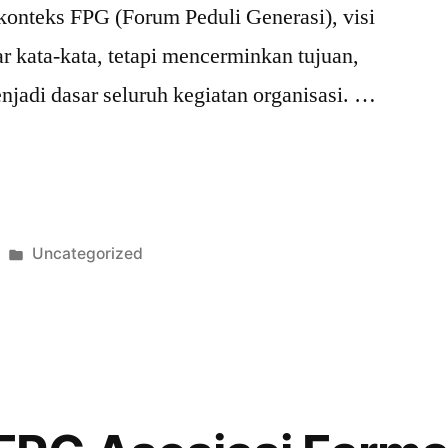
 konteks FPG (Forum Peduli Generasi), visi
r kata-kata, tetapi mencerminkan tujuan,
menjadi dasar seluruh kegiatan organisasi. …
Posted
Uncategorized
i
in