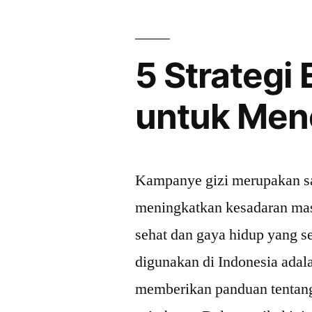
untuk
Masa
5 Strategi
Depan
Kesehatan
untuk Men
Kita?”
Kampanye gizi merupakan sal
meningkatkan kesadaran mas
sehat dan gaya hidup yang s
digunakan di Indonesia ada
memberikan panduan tentan