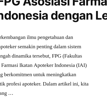
PG Asosiasi Farmas
”
ndonesia dengan L
erkembangan ilmu pengetahuan dan
 apoteker semakin penting dalam sistem
tengah dinamika tersebut, FPG (Fakultas
i Farmasi Ikatan Apoteker Indonesia (IAI)
ng berkomitmen untuk meningkatkan
ik profesi apoteker. Dalam artikel ini, kita
yang …