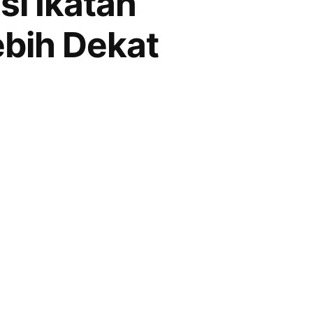
i Ikatan
ebih Dekat