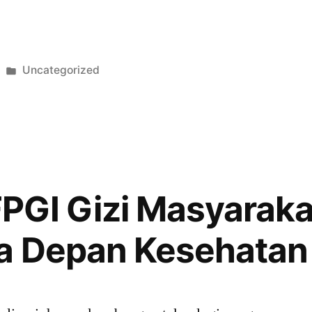
Posted
Uncategorized
in
GI Gizi Masyaraka
a Depan Kesehatan 