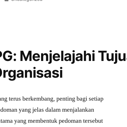
in
kan
FPG: Menjelajahi Tuj
as”
Organisasi
g terus berkembang, penting bagi setiap
pedoman yang jelas dalam menjalankan
 utama yang membentuk pedoman tersebut