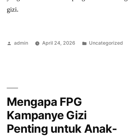
gizi.
Posted
Posted
admin
April 24, 2026
Uncategorized
by
in
Mengapa FPG
Kampanye Gizi
Penting untuk Anak-